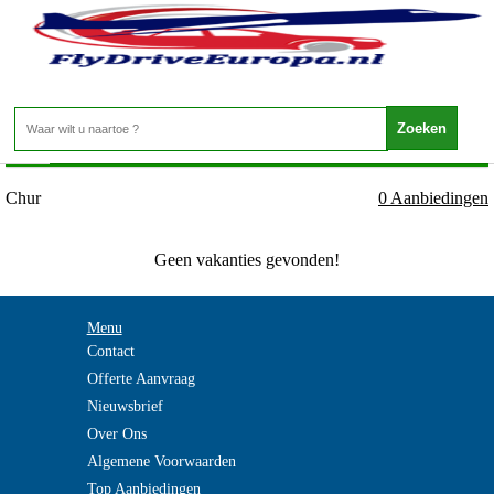
Zwitserland - Graubunden - Chur
Home
>
Chur
0 Aanbiedingen
Geen vakanties gevonden!
Menu
Contact
Offerte Aanvraag
Nieuwsbrief
Over Ons
Algemene Voorwaarden
Top Aanbiedingen