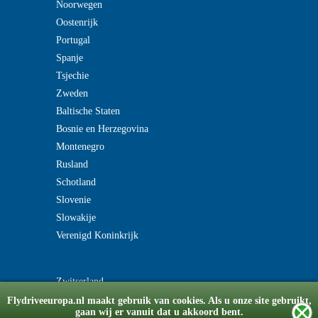
Noorwegen
Oostenrijk
Portugal
Spanje
Tsjechie
Zweden
Baltische Staten
Bosnie en Herzegovina
Montenegro
Rusland
Schotland
Slovenie
Slowakije
Verenigd Koninkrijk
Zwitserland
Flydriveeuropa.nl maakt gebruik van cookies. Als u onze site gebruikt,
gaan wij er vanuit dat u akkoord bent.