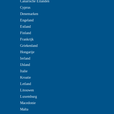
Canarische Eilanden
Cyprus
Denemarken
Engeland
Estland
Finland
Frankrijk
Griekenland
Hongarije
Ierland
IJsland
Italie
Kroatie
Letland
Litouwen
Luxemburg
Macedonie
Malta