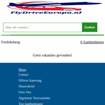
Zweden - Vastmanland - Fredriksberg
Home
>
Fredriksberg
0 Aanbiedingen
Geen vakanties gevonden!
Menu
Contact
Offerte Aanvraag
Nieuwsbrief
Over Ons
Algemene Voorwaarden
Top Aanbiedingen