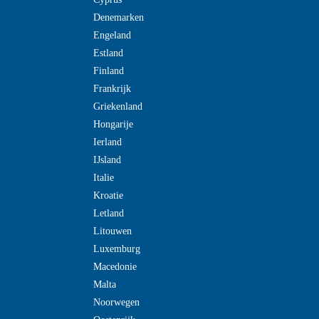
Denemarken
Engeland
Estland
Finland
Frankrijk
Griekenland
Hongarije
Ierland
IJsland
Italie
Kroatie
Letland
Litouwen
Luxemburg
Macedonie
Malta
Noorwegen