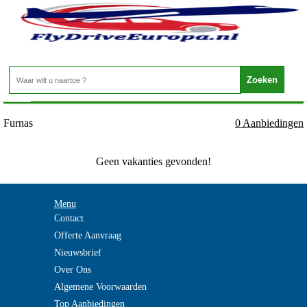
Portugal - Azoren - Furnas
Home
>
Furnas
0 Aanbiedingen
Geen vakanties gevonden!
Menu
Contact
Offerte Aanvraag
Nieuwsbrief
Over Ons
Algemene Voorwaarden
Top Aanbiedingen