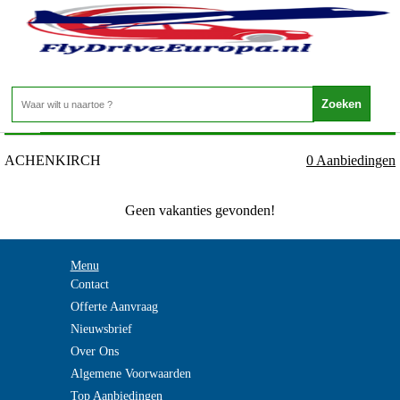
Oostenrijk - Tirol - ACHENKIRCH
Home
>
ACHENKIRCH
0 Aanbiedingen
Geen vakanties gevonden!
Menu
Contact
Offerte Aanvraag
Nieuwsbrief
Over Ons
Algemene Voorwaarden
Top Aanbiedingen