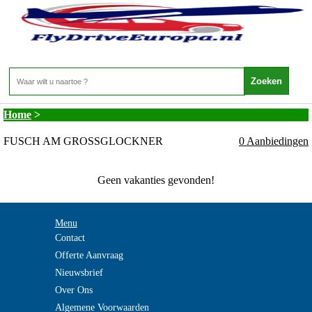
Oostenrijk - SALZBURGERLAND - FUSCH AM
GROSSGLOCKNER
Home
>
FUSCH AM GROSSGLOCKNER
0 Aanbiedingen
Geen vakanties gevonden!
Menu
Contact
Offerte Aanvraag
Nieuwsbrief
Over Ons
Algemene Voorwaarden