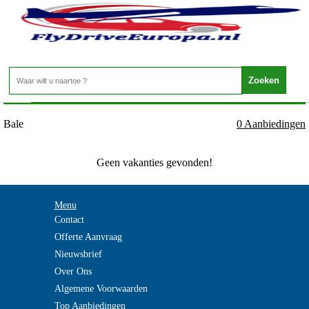
Kroatie - Istrie - Bale
Home
>
Bale
0 Aanbiedingen
Geen vakanties gevonden!
Menu
Contact
Offerte Aanvraag
Nieuwsbrief
Over Ons
Algemene Voorwaarden
Top Aanbiedingen