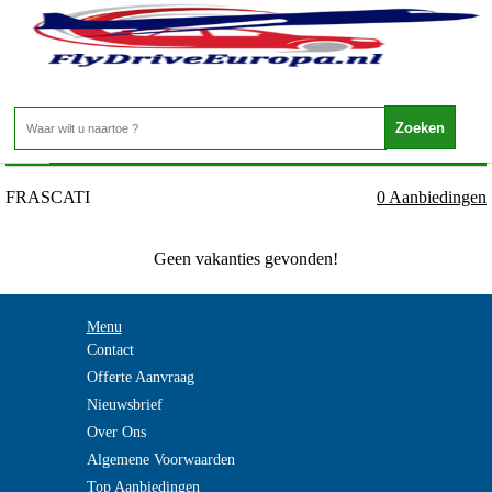
Italie - LAZIO - FRASCATI
Home
>
FRASCATI
0 Aanbiedingen
Geen vakanties gevonden!
Menu
Contact
Offerte Aanvraag
Nieuwsbrief
Over Ons
Algemene Voorwaarden
Top Aanbiedingen