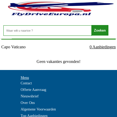
Italie - CALABRIA - Capo Vaticano
Home
>
Capo Vaticano
0 Aanbiedingen
Geen vakanties gevonden!
Menu
Contact
Offerte Aanvraag
Nieuwsbrief
Over Ons
Algemene Voorwaarden
Top Aanbiedingen