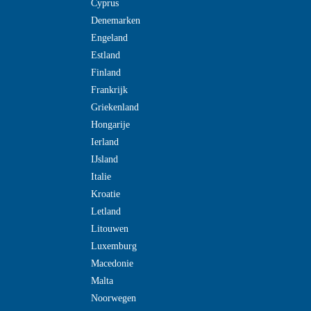
Cyprus
Denemarken
Engeland
Estland
Finland
Frankrijk
Griekenland
Hongarije
Ierland
IJsland
Italie
Kroatie
Letland
Litouwen
Luxemburg
Macedonie
Malta
Noorwegen