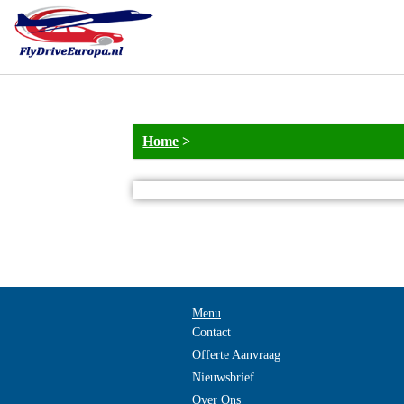
Home
>
Menu
Contact
Offerte Aanvraag
Nieuwsbrief
Over Ons