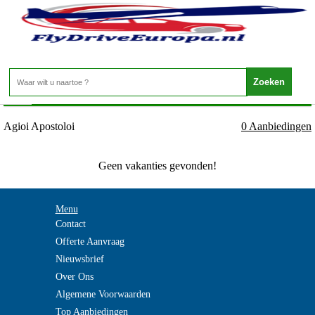
Griekenland - Kreta - Agioi Apostoloi
Home
>
Agioi Apostoloi
0 Aanbiedingen
Geen vakanties gevonden!
Menu
Contact
Offerte Aanvraag
Nieuwsbrief
Over Ons
Algemene Voorwaarden
Top Aanbiedingen