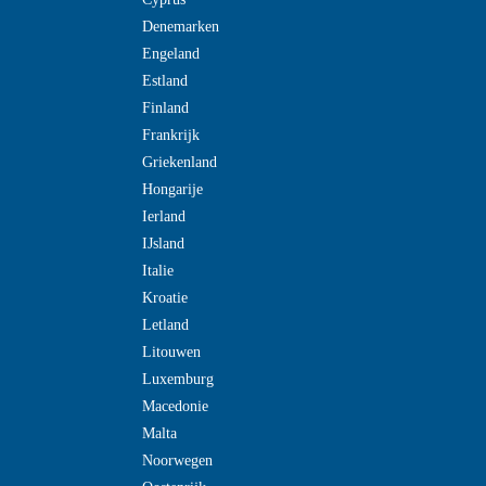
Denemarken
Engeland
Estland
Finland
Frankrijk
Griekenland
Hongarije
Ierland
IJsland
Italie
Kroatie
Letland
Litouwen
Luxemburg
Macedonie
Malta
Noorwegen