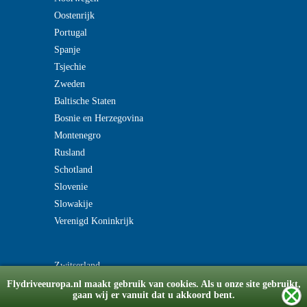
Oostenrijk
Portugal
Spanje
Tsjechie
Zweden
Baltische Staten
Bosnie en Herzegovina
Montenegro
Rusland
Schotland
Slovenie
Slowakije
Verenigd Koninkrijk
Zwitserland
Flydriveeuropa.nl maakt gebruik van cookies. Als u onze site gebruikt,
gaan wij er vanuit dat u akkoord bent.
© Copyright 2008-2026 flydriveeuropa.nl