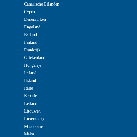
Canarische Eilanden
Cyprus
Denemarken
Engeland
Estland
Finland
Frankrijk
Griekenland
Hongarije
Ierland
IJsland
Italie
Kroatie
Letland
Litouwen
Luxemburg
Macedonie
Malta