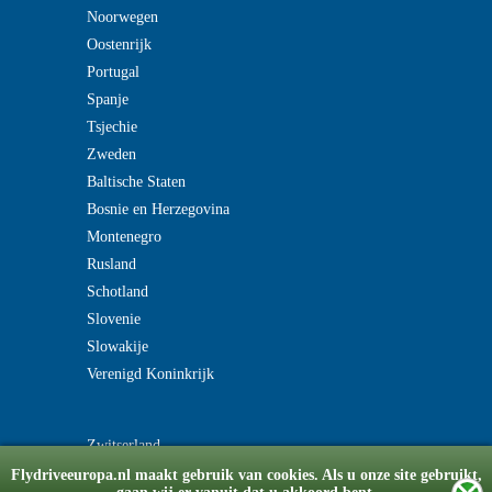
Noorwegen
Oostenrijk
Portugal
Spanje
Tsjechie
Zweden
Baltische Staten
Bosnie en Herzegovina
Montenegro
Rusland
Schotland
Slovenie
Slowakije
Verenigd Koninkrijk
Zwitserland
Flydriveeuropa.nl maakt gebruik van cookies. Als u onze site gebruikt,