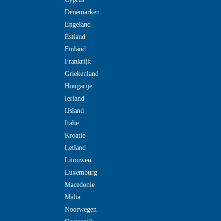
Denemarken
Engeland
Estland
Finland
Frankrijk
Griekenland
Hongarije
Ierland
IJsland
Italie
Kroatie
Letland
Litouwen
Luxemburg
Macedonie
Malta
Noorwegen