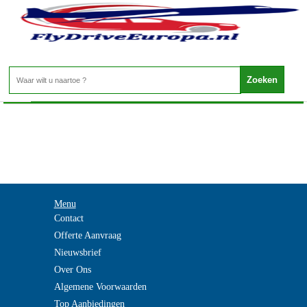
Frankrijk - PROVENCE
Home
>
Menu
Contact
Offerte Aanvraag
Nieuwsbrief
Over Ons
Algemene Voorwaarden
Top Aanbiedingen