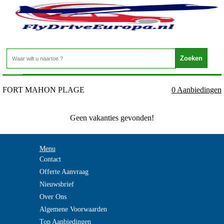
Frankrijk - PICARDIE - FORT MAHON PLAGE
Home
>
FORT MAHON PLAGE
0 Aanbiedingen
Geen vakanties gevonden!
Menu
Contact
Offerte Aanvraag
Nieuwsbrief
Over Ons
Algemene Voorwaarden
Top Aanbiedingen