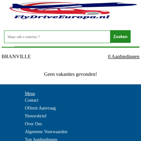
Frankrijk - NORMANDIE - BRANVILLE
Home
>
BRANVILLE
0 Aanbiedingen
Geen vakanties gevonden!
Menu
Contact
Offerte Aanvraag
Nieuwsbrief
Over Ons
Algemene Voorwaarden
Top Aanbiedingen