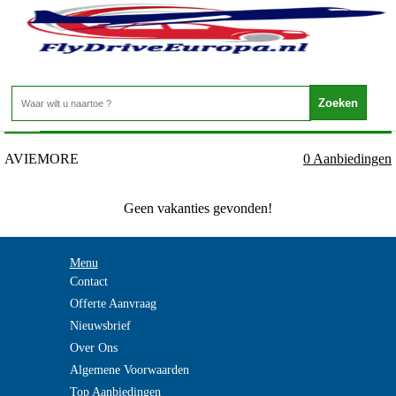
Engeland - SCHOTLAND - AVIEMORE
Home
>
AVIEMORE
0 Aanbiedingen
Geen vakanties gevonden!
Menu
Contact
Offerte Aanvraag
Nieuwsbrief
Over Ons
Algemene Voorwaarden
Top Aanbiedingen