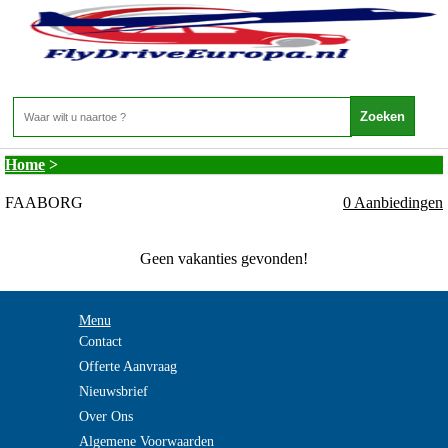
Denemarken - ZUID DENEMARKEN -
FAABORG
Home
>
FAABORG
0 Aanbiedingen
Geen vakanties gevonden!
Menu
Contact
Offerte Aanvraag
Nieuwsbrief
Over Ons
Algemene Voorwaarden