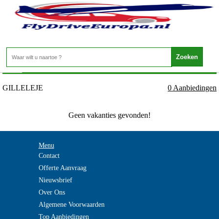
Denemarken - SEELAND - GILLELEJE
Home
>
GILLELEJE
0 Aanbiedingen
Geen vakanties gevonden!
Menu
Contact
Offerte Aanvraag
Nieuwsbrief
Over Ons
Algemene Voorwaarden
Top Aanbiedingen