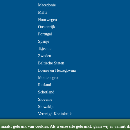
Macedonie
Malta
Noorwegen
Oostenrijk
Portugal
Spanje
Tsjechie
Zweden
Baltische Staten
Bosnie en Herzegovina
Montenegro
Rusland
Schotland
Slovenie
Slowakije
Verenigd Koninkrijk
maakt gebruik van cookies. Als u onze site gebruikt, gaan wij er vanuit 
© Copyright 2008-2026 flydriveeuropa.nl