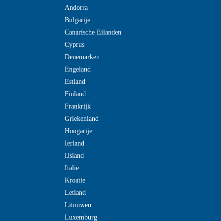
Andorra
Bulgarije
Canarische Eilanden
Cyprus
Denemarken
Engeland
Estland
Finland
Frankrijk
Griekenland
Hongarije
Ierland
IJsland
Italie
Kroatie
Letland
Litouwen
Luxemburg