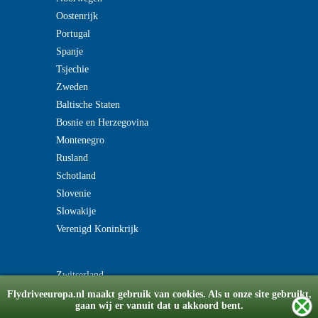
Oostenrijk
Portugal
Spanje
Tsjechie
Zweden
Baltische Staten
Bosnie en Herzegovina
Montenegro
Rusland
Schotland
Slovenie
Slowakije
Verenigd Koninkrijk
Zwitserland
Flydriveeuropa.nl maakt gebruik van cookies. Als u onze site gebruikt,
gaan wij er vanuit dat u akkoord bent.
© Copyright 2008-2026 flydriveeuropa.nl