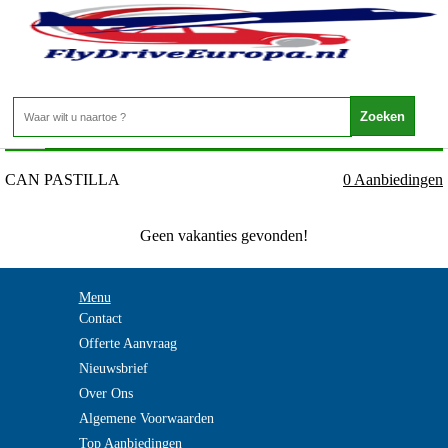
Spanje - Mallorca - CAN PASTILLA
Home
>
CAN PASTILLA
0 Aanbiedingen
Geen vakanties gevonden!
Menu
Contact
Offerte Aanvraag
Nieuwsbrief
Over Ons
Algemene Voorwaarden
Top Aanbiedingen