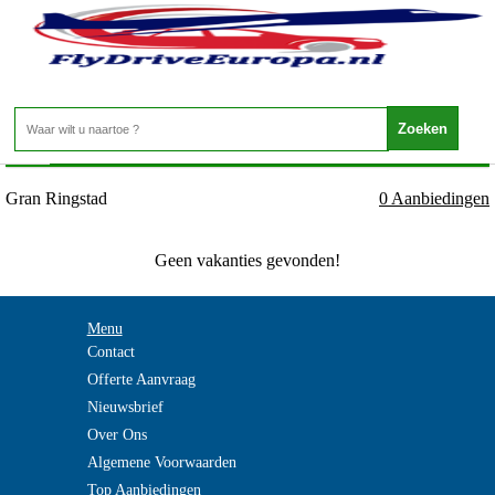
Noorwegen - OPPLAND - Gran Ringstad
Home
>
Gran Ringstad
0 Aanbiedingen
Geen vakanties gevonden!
Menu
Contact
Offerte Aanvraag
Nieuwsbrief
Over Ons
Algemene Voorwaarden
Top Aanbiedingen