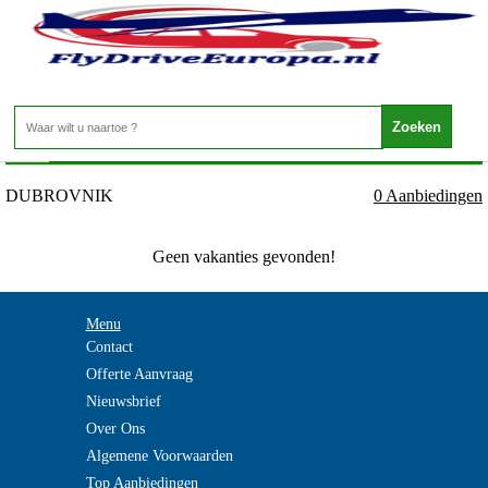
Kroatie - ZUID-DALMATIE - DUBROVNIK
Home
>
DUBROVNIK
0 Aanbiedingen
Geen vakanties gevonden!
Menu
Contact
Offerte Aanvraag
Nieuwsbrief
Over Ons
Algemene Voorwaarden
Top Aanbiedingen